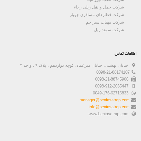
شرکت حمل و نقل ریلی رجاء
شرکت قطارهای مسافری جوپار
شرکت مهتاب سیر جم
شرکت سمند ریل
اطلاعات تماس
خیابان بهشتی، خیابان میرعماد، کوچه دوازدهم ، پلاک ۹ ، واحد ۴
0098-21-88174107
0098-21-88745906
0098-912-2035447
0049-176-62716833
manager@beniasatrap.com
info@beniasatrap.com
www.beniasatrap.com