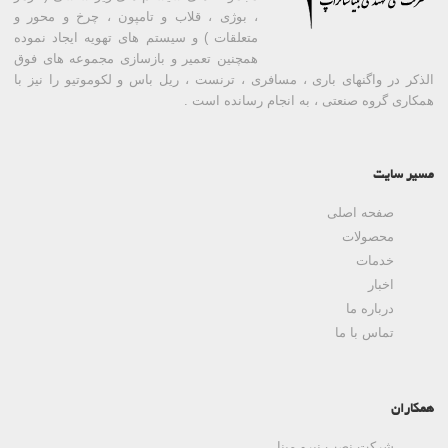
، بوژی ، قلاب و تامپون ، چرخ و محور و
متعلقات ) و سیستم های تهویه ایجاد نموده
همچنین تعمیر و بازسازی مجموعه های فوق
الذکر در واگنهای باری ، مسافری ، ترنست ، ریل باس و لکوموتیو را نیز با
همکاری گروه صنعتی ، به انجام رسانده است .
مسیر سایت
صفحه اصلی
محصولات
خدمات
اخبار
درباره ما
تماس با ما
همکاران
شرکت نصب نیرو مپنا