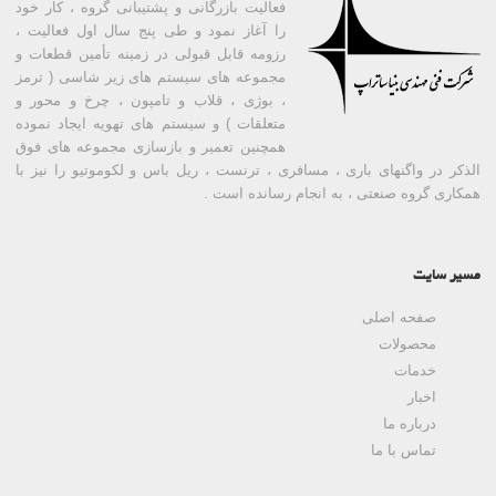
فعالیت بازرگانی و پشتیبانی گروه ، کار خود
را آغاز نمود و طی پنج سال اول فعالیت ،
رزومه قابل قبولی در زمینه تأمین قطعات و
مجموعه های سیستم های زیر شاسی ( ترمز
، بوژی ، قلاب و تامپون ، چرخ و محور و
متعلقات ) و سیستم های تهویه ایجاد نموده
همچنین تعمیر و بازسازی مجموعه های فوق
الذکر در واگنهای باری ، مسافری ، ترنست ، ریل باس و لکوموتیو را نیز با
همکاری گروه صنعتی ، به انجام رسانده است .
مسیر سایت
صفحه اصلی
محصولات
خدمات
اخبار
درباره ما
تماس با ما