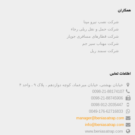
همکاران
شرکت نصب نیرو مپنا
شرکت حمل و نقل ریلی رجاء
شرکت قطارهای مسافری جوپار
شرکت مهتاب سیر جم
شرکت سمند ریل
اطلاعات تماس
خیابان بهشتی، خیابان میرعماد، کوچه دوازدهم ، پلاک ۹ ، واحد ۴
0098-21-88174107
0098-21-88745906
0098-912-2035447
0049-176-62716833
manager@beniasatrap.com
info@beniasatrap.com
www.beniasatrap.com