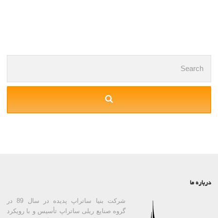
Posts
navigation
Search
for:
درباره ما
شرکت بنیا ساتراپ پدیده در سال 89 در
گروه صنایع ریلی ساتراپ تأسیس و با رویکرد