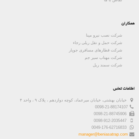
همکاران
شرکت نصب نیرو مپنا
شرکت حمل و نقل ریلی رجاء
شرکت قطارهای مسافری جوپار
شرکت مهتاب سیر جم
شرکت سمند ریل
اطلاعات تماس
خیابان بهشتی، خیابان میرعماد، کوچه دوازدهم ، پلاک ۹ ، واحد ۴
0098-21-88174107
0098-21-88745906
0098-912-2035447
0049-176-62716833
manager@beniasatrap.com