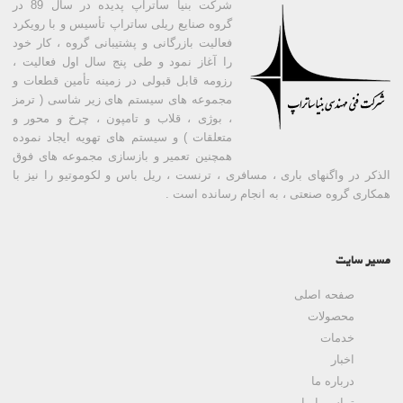
شرکت بنیا ساتراپ پدیده در سال 89 در
گروه صنایع ریلی ساتراپ تأسیس و با رویکرد
فعالیت بازرگانی و پشتیبانی گروه ، کار خود
را آغاز نمود و طی پنج سال اول فعالیت ،
رزومه قابل قبولی در زمینه تأمین قطعات و
مجموعه های سیستم های زیر شاسی ( ترمز
، بوژی ، قلاب و تامپون ، چرخ و محور و
متعلقات ) و سیستم های تهویه ایجاد نموده
همچنین تعمیر و بازسازی مجموعه های فوق
الذکر در واگنهای باری ، مسافری ، ترنست ، ریل باس و لکوموتیو را نیز با
همکاری گروه صنعتی ، به انجام رسانده است .
مسیر سایت
صفحه اصلی
محصولات
خدمات
اخبار
درباره ما
تماس با ما