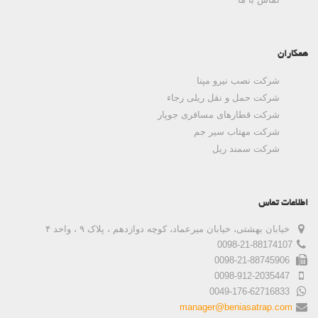
همکاران
شرکت نصب نیرو مپنا
شرکت حمل و نقل ریلی رجاء
شرکت قطارهای مسافری جوپار
شرکت مهتاب سیر جم
شرکت سمند ریل
اطلاعات تماس
خیابان بهشتی، خیابان میرعماد، کوچه دوازدهم ، پلاک ۹ ، واحد ۴
0098-21-88174107
0098-21-88745906
0098-912-2035447
0049-176-62716833
manager@beniasatrap.com