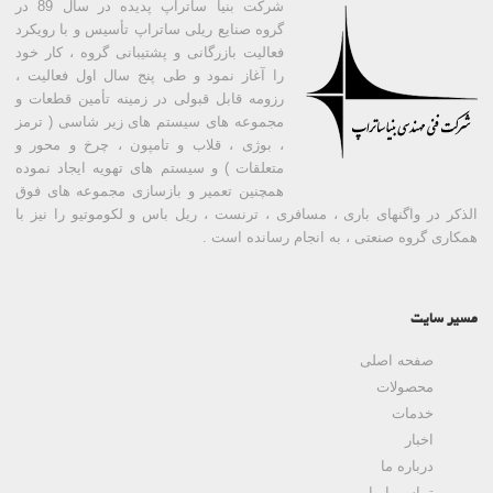
شرکت بنیا ساتراپ پدیده در سال 89 در
گروه صنایع ریلی ساتراپ تأسیس و با رویکرد
فعالیت بازرگانی و پشتیبانی گروه ، کار خود
را آغاز نمود و طی پنج سال اول فعالیت ،
رزومه قابل قبولی در زمینه تأمین قطعات و
مجموعه های سیستم های زیر شاسی ( ترمز
، بوژی ، قلاب و تامپون ، چرخ و محور و
متعلقات ) و سیستم های تهویه ایجاد نموده
همچنین تعمیر و بازسازی مجموعه های فوق
الذکر در واگنهای باری ، مسافری ، ترنست ، ریل باس و لکوموتیو را نیز با
همکاری گروه صنعتی ، به انجام رسانده است .
مسیر سایت
صفحه اصلی
محصولات
خدمات
اخبار
درباره ما
تماس با ما